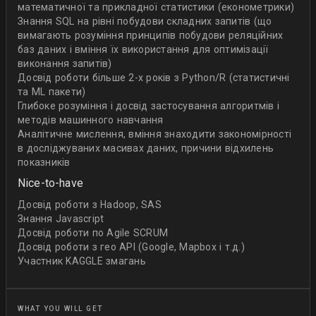
математичної та прикладної статистики (економетрики)
Знання SQL на рівні побудови складних запитів (що
вимагають розуміння принципів побудови реляційних
баз даних і вміння їх використання для оптимізації
виконання запитів)
Досвід роботи більше 2-х років з Python/R (статистичні
та ML пакети)
Глибоке розуміння і досвід застосування алгоритмів і
методів машинного навчання
Аналітичне мислення, вміння знаходити закономірності
в досліджуваних масивах даних, причини відхилень
показників
Nice-to-have
Досвід роботи з Hadoop, SAS
Знання Javascript
Досвід роботи по Agile SCRUM
Досвід роботи з гео API (Google, Mapbox і т.д.)
Участник KAGGLE змагань
WHAT YOU WILL GET