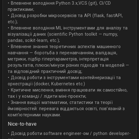
• Впевнене володіння Python 3.х,VCS (git), CI/CD
практиками;
• Досвід розробки мікросервісів та API (flask, fastAPI,
etc.);
• Впевнене володіння ML інструментами для аналізу та
візуалізації даних (scientific Python toolkit — numpy,
pandas, scikit-learn, etc.);
• Впевнене знання теоретичних аспектів машинного
навчання — боротьба з перенавчанням, валідація,
метрики, підбір гіперпараметрів, інтерпретація
результатів, плюси/мінуси різних підходів та моделей —
та відповідний практичний досвід;
• Досвід роботи з інструментами контейнеризації та
оркестрації (docker, Kubernetes etc.)
• Критичне мислення, вміння працювати як самостійно,
так і у команді / лідити міні-проекти;
• Знання вищої математики, статистики та теорії
ймовірностей: перевага віддається освіті, пов’язаній з
комп’ютерними науками.
Nice-to-have
• Досвід роботи software engineer-ом / python developer-