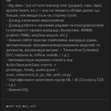
ом
• Вig data / out-of-core learning стек (pyspark, vaex, dask,
apache beam, etc.) — вас не лякають об’єми даних, що
більше, ніж вміщується на сторінку Excel;
• Досвід написання мікросервісів;
• Досвід роботи з часовими рядами та послідовностями
(особливості часової валідації, бектестинг, ARIMA,
prophet, RNNs, seq2seq моделі, etc.);
• Знання сd4ml практик (пайплайни, валідація даних,
автоматизація тренування/версіонування моделей та
датасетів, візуалізація метрик — Tensorflow Extended,
DVC, neptune.ai, mlflow, wandb, і т.д.);
• Імплементація наукових статей у код:
ArXiv/ResearchGate стаття ->
prototype_finally_works.ipynb /
even_refactored_in_py_file_with_cli.py;
• Сертифіковане закінчення курсів ML / AI (Coursera, EDX
і т.д.);
• Знання SQL.
WHAT YOU WILL GET