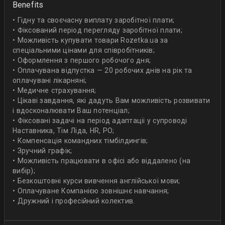
Benefits
• Гідну та своєчасну виплату заробітної плати;
• Фіксований період перегляду заробітної плати;
• Можливість купувати товари Rozetka.ua за
спеціальними цінами для співробітників;
• Оформлення з першого робочого дня;
• Оплачувана відпустка — 20 робочих днів на рік та
оплачувані лікарняні;
• Медичне страхування;
• Цікаві завдання, які дадуть Вам можливість розвивати
і вдосконалювати Ваш потенціал;
• Фіксовані задачі на період адаптаціі у супроводі
Наставника, Тім Ліда, HR, PO;
• Компенсація командних тімбілдингів;
• Зручний графік;
• Можливість працювати в офісі або віддалено (на
вибір);
• Безкоштовні курси вивчення англійської мови;
• Оплачуване Компанією зовнішнє навчання;
• Дружний і професійний колектив.