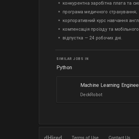
конкурентна заробітна плата та си
програма медичного страхування;
корпоративний курс навчання англі
компенсація проїзду та мобільного 
відпустка — 24 робочих дні.
SIMILAR JOBS IN
Python
Machine Learning Enginee
DeckRobot
Terms of Use
Contact Us