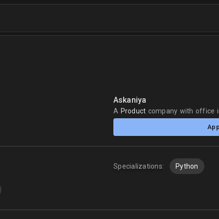
Askaniya
A
Product
company
with office 
App
Specializations:
Python