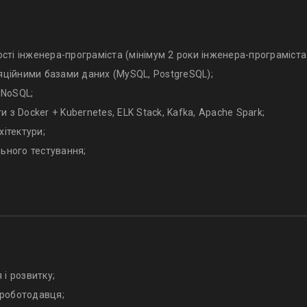
ості інженера-програміста (мінімум 2 роки інженера-програміста 
яційними базами даних (MySQL, PostgreSQL);
 NoSQL;
з Docker + Kubernetes, ELK Stack, Kafka, Apache Spark;
хітектури;
ьного тестування;
і розвитку;
 роботодавця;