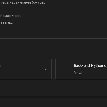
стема нарахування бонусів;
йської мови;
зв’язку;
r
Back-end Python d
Mawi