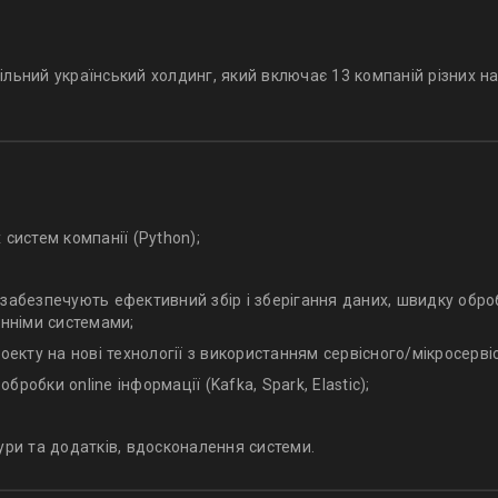
ільний український холдинг, який включає 13 компаній різних на
систем компанії (Python);
забезпечують ефективний збір і зберігання даних, швидку обробк
онніми системами;
оекту на нові технології з використанням сервісного/мікросерві
робки online інформації (Kafka, Spark, Elastic);
ури та додатків, вдосконалення системи.